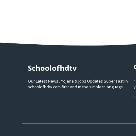
Schoolofhdtv
L
Our Latest News , Yojana & Jobs Updates Super Fast In
schoolofhdtv.com first and in the simplest language.
Y
J