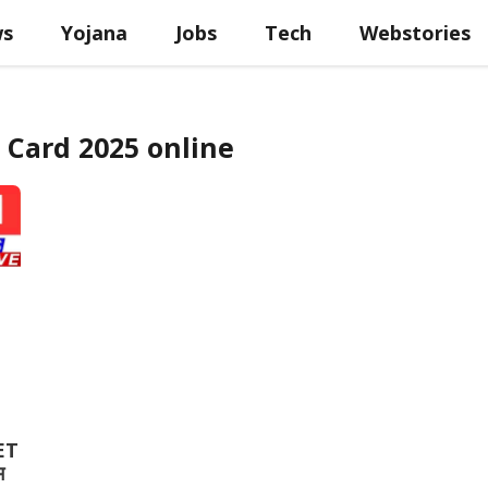
ws
Yojana
Jobs
Tech
Webstories
 Card 2025 online
ET
म