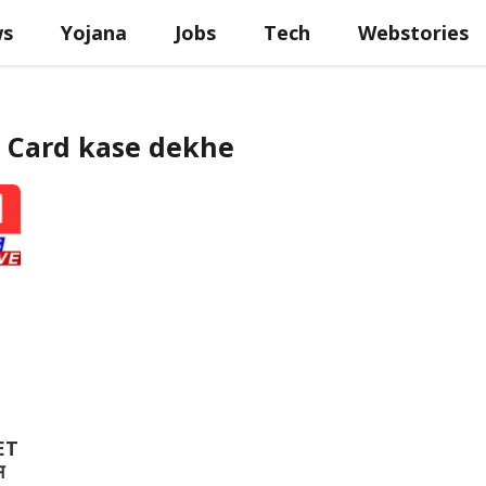
ws
Yojana
Jobs
Tech
Webstories
t Card kase dekhe
ET
म