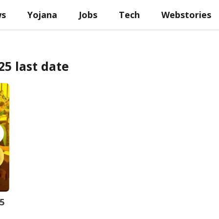
ws
Yojana
Jobs
Tech
Webstories
25 last date
5