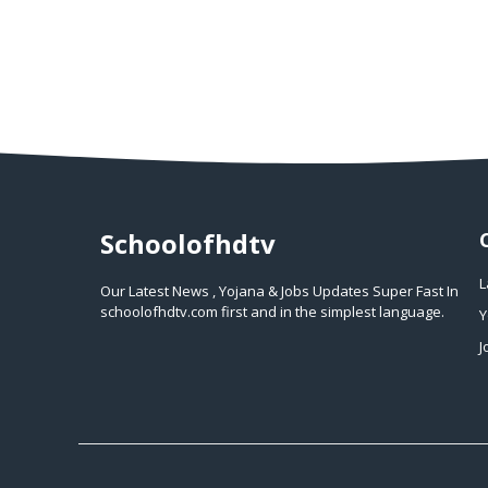
Schoolofhdtv
L
Our Latest News , Yojana & Jobs Updates Super Fast In
schoolofhdtv.com first and in the simplest language.
Y
J