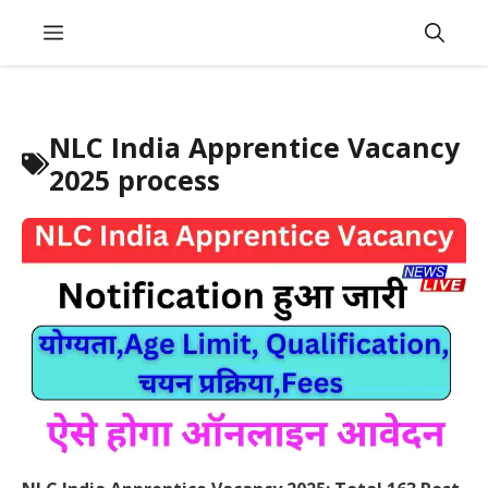
Skip
Menu
to
content
NLC India Apprentice Vacancy
2025 process