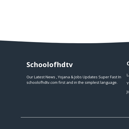
Schoolofhdtv
L
Our Latest News , Yojana & Jobs Updates Super Fast In
schoolofhdtv.com first and in the simplest language.
Y
J