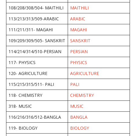
108/208/308/504- MAITHILI
MAITHILI
113/213/313/509-ARABIC
ARABIC
111/211/311- MAGAHI
MAGAHI
109/209/309/505- SANSKRIT
SANSKRIT
114/214/314/510-PERSIAN
PERSIAN
117- PHYSICS
PHYSICS
120- AGRICULTURE
AGRICULTURE
115/215/315/511- PALI
PALI
118- CHEMISTRY
CHEMISTRY
318- MUSIC
MUSIC
116/216/316/512-BANGLA
BANGLA
119- BIOLOGY
BIOLOGY