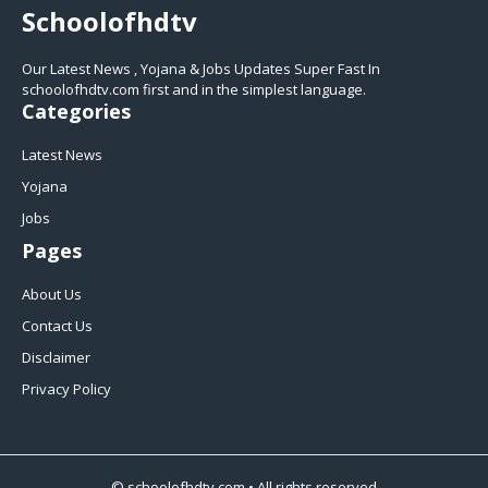
Schoolofhdtv
Our Latest News , Yojana & Jobs Updates Super Fast In
schoolofhdtv.com first and in the simplest language.
Categories
Latest News
Yojana
Jobs
Pages
About Us
Contact Us
Disclaimer
Privacy Policy
©
schoolofhdtv.com
• All rights reserved