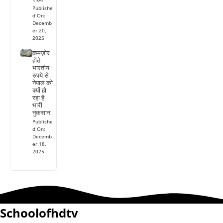
Publishe
d On:
Decemb
er 20,
2025
कमज़ोर
होते
भारतीय
रुपये से
नेपाल को
क्यों हो
रहा है
भारी
नुकसान
Publishe
d On:
Decemb
er 18,
2025
Schoolofhdtv