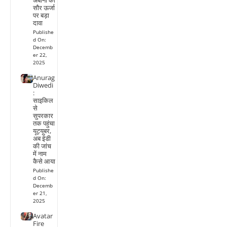
अंबानी का
सौर ऊर्जा
पर बड़ा
दावा
Publishe
d On:
Decemb
er 22,
2025
Anurag
Diwedi
:
साइकिल
से
सुपरकार
तक पहुंचा
यूट्यूबर,
अब ईडी
की जांच
में नाम
कैसे आया
Publishe
d On:
Decemb
er 21,
2025
Avatar
Fire