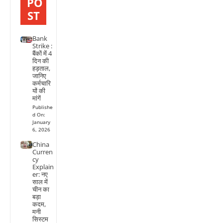
PO
ST
Bank
Strike :
बैंकों में 4
दिन की
हड़ताल,
जानिए
कर्मचारि
यों की
मांगें
Publishe
d On:
January
6, 2026
China
Curren
cy
Explain
er: नए
साल में
चीन का
बड़ा
कदम,
मनी
सिस्टम