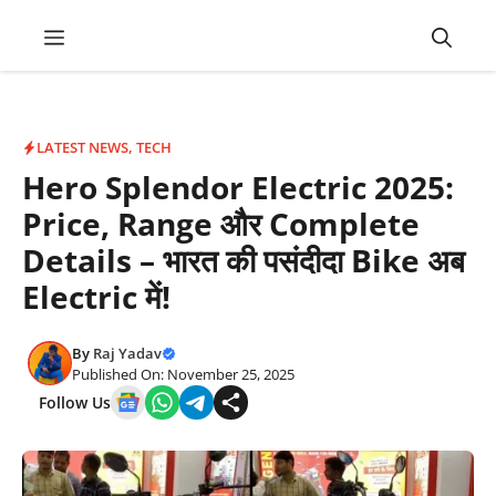
Skip
Menu
to
content
LATEST NEWS
,
TECH
Hero Splendor Electric 2025:
Price, Range और Complete
Details – भारत की पसंदीदा Bike अब
Electric में!
By
Raj Yadav
Published On: November 25, 2025
Follow Us