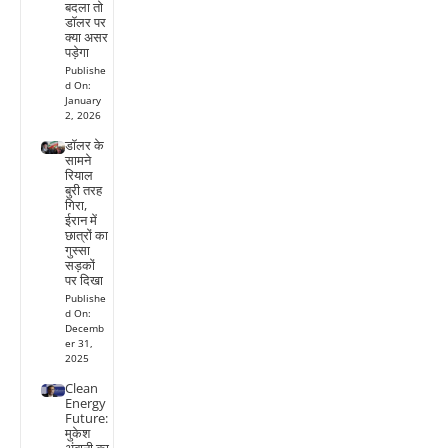
बदला तो
डॉलर पर
क्या असर
पड़ेगा
Publishe
d On:
January
2, 2026
डॉलर के
सामने
रियाल
बुरी तरह
गिरा,
ईरान में
छात्रों का
गुस्सा
सड़कों
पर दिखा
Publishe
d On:
Decemb
er 31,
2025
Clean
Energy
Future:
मुकेश