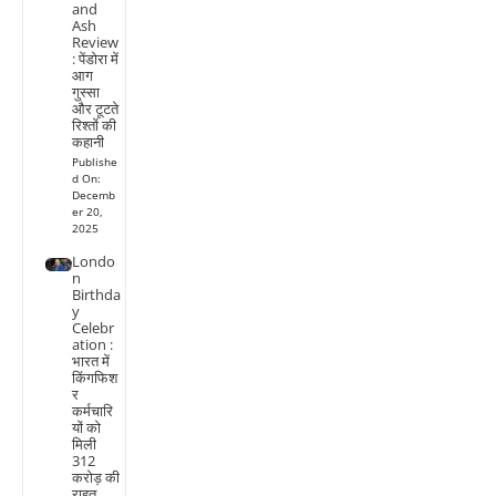
and
Ash
Review
: पेंडोरा में
आग
गुस्सा
और टूटते
रिश्तों की
कहानी
Publishe
d On:
Decemb
er 20,
2025
Londo
n
Birthda
y
Celebr
ation :
भारत में
किंगफिश
र
कर्मचारि
यों को
मिली
312
करोड़ की
राहत